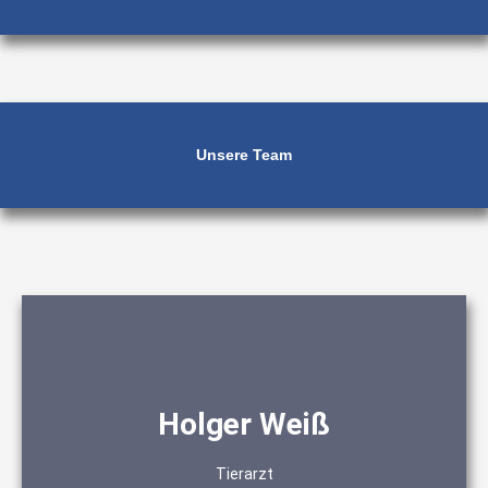
Unsere Team
Ultraschalldiagnostik
Holger Weiß
Zahnmedizin
Chirurgie
Innere Medizin
Tierarzt