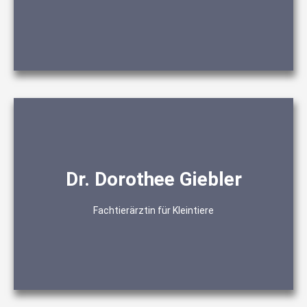
Praxisinhaber
Reptilien
Dr. Dorothee Giebler
Nagetiere
Vögel
Chirurgie
Fachtierärztin für Kleintiere
Innere Medizin