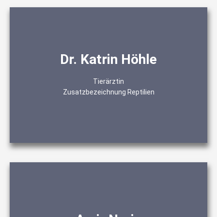
Reptilien
Dr. Katrin Höhle
Ultraschalldiagnostik
Zahnmedizin
Tierärztin
Chirurgie
Zusatzbezeichnung Reptilien
Innere Medizin