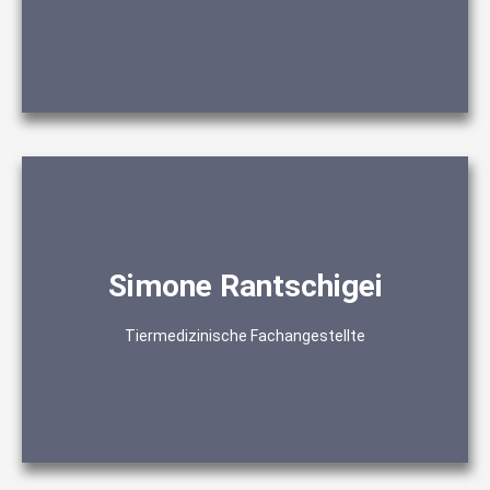
Simone Rantschigei
Organisation
OP-Behandlungsassistenz
Anmeldeassistenz
Tiermedizinische Fachangestellte