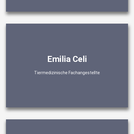
Labor
Emilia Celi
Zahnassistenz
OP-Behandlungs-Assistenz
Tiermedizinische Fachangestellte
Koordination