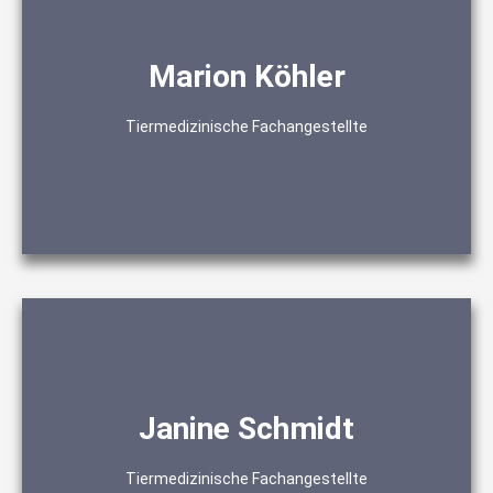
Marion Köhler
Praxismanagement
Behandlungsassistenz
Anmeldeassistenz
Tiermedizinische Fachangestellte
Janine Schmidt
Administration
Koordination
Tiermedizinische Fachangestellte