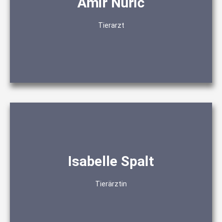
Amir Nuric
Chirurgie
Innere Medizin
Tierarzt
Isabelle Spalt
Zahnmedizin
Innere Medizin
Tierärztin